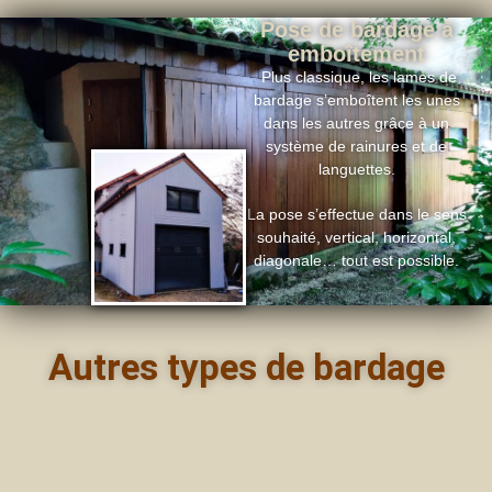
Pose de bardage à
emboîtement
Plus classique, les lames de
bardage s’emboîtent les unes
dans les autres grâce à un
système de rainures et de
languettes.
La pose s’effectue dans le sens
souhaité, vertical, horizontal,
diagonale… tout est possible.
Autres types de bardage